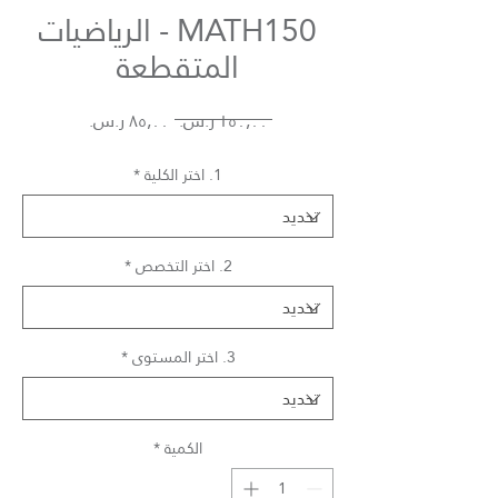
MATH150 - الرياضيات
المتقطعة
سعر
سعر
 ‏١٥٠٫٠٠ ر.س.‏ 
عادي
البيع
1. اختر الكلية
*
2. اختر التخصص
*
3. اختر المستوى
*
الكمية
*