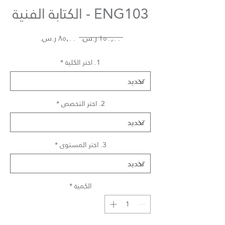
ENG103 - الكتابة الفنية
سعر
سعر
 ‏١٥٠٫٠٠ ر.س.‏ 
عادي
البيع
1. اختر الكلية
*
2. اختر التخصص
*
3. اختر المستوى
*
الكمية
*