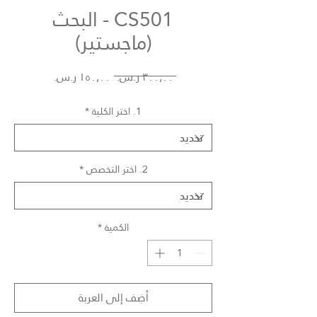
CS501 - البحث
(ماجستير)
سعر
سعر
 ‏٣٠٠٫٠٠ ر.س.‏ 
عادي
البيع
1. اختر الكلية
*
2. اختر التخصص
*
الكمية
*
أضِف إلى العربة