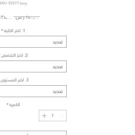
وحدة SKU: 52577
سعر
 ‏١٥٠٫٠٠ ر.س.‏ 
عادي
1. اختر الكلية
*
تحديد
2. اختر التخصص
*
تحديد
3. اختر المستوى
تحديد
الكمية
*