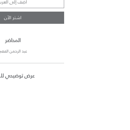
أضِف إلى العربة
اشترِ الآن
المحاضر
عبد الرحمن الفق
عرض توضيحي للد