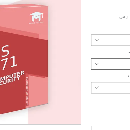
سعر
البيع
*