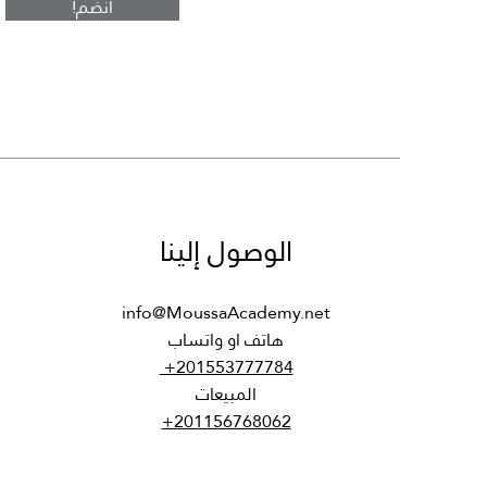
!انضم
س
الوصول إلينا
info@MoussaAcademy.net
هاتف او واتساب
+201553777784
المبيعات
+201156768062