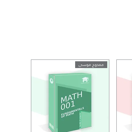
ممدوح موسى