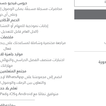
دروس فيديو حسب
محاضرات مسجلة مسبقًا، يمكن الوصول إل
وعلى أي جها
الدعم الأكاد
إجابات نموذجية للمهام أو المشار
(الحل العام قابل للتعديل
ملخصات
ي
مراجعة مختصرة وشاملة لمساعدتك على ربط ا
فعال.
موارد جاهزة للا
اختبارات منتصف الفصل الدراسي والنهائي مع
ورة
مهاراتك
مجتمع المتعلمين
انضم إل
والتعاون بين الزملاء والوصول 
تعلم بلا حد
متوافق تمامًا مع Android وiOS وiPad والأجهزة اللوحية وWindows
------------------------------
--ملحوظة--