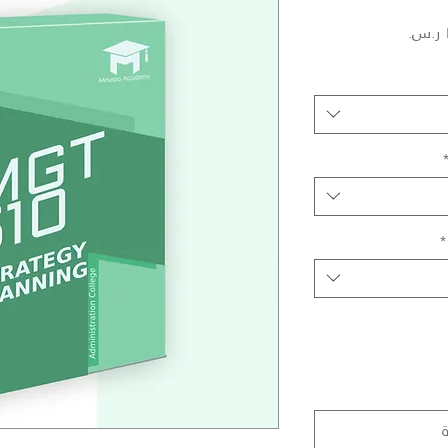
سعر
البيع
*