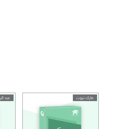
مارك ثروت
عبد ال