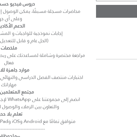
دروس فيديو حسب
محاضرات مسجلة مسبقًا، يمكن الوصول إل
وعلى أي جها
الدعم الأكاد
إجابات نموذجية للواجبات و المشا
(الحل عام و قابل للتعديل
ملخصات
مراجعة مختصرة وشاملة لمساعدتك على ربط ا
فعال
موارد جاهزة للا
اختبارات منتصف الفصل الدراسي والنهائي مع
مهاراتك
مجتمع المتعلمين
انضم إل
والتعاون بين الزملاء والوصول 
تعلم بلا حد
متوافق تمامًا مع Android وiOS وiPad والأجهزة اللوحية وWindows
------------------------------
--ملحوظة--