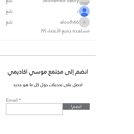
Mohamed Sabry
تابع
r
تابع
aloolh66
تابع
aloolh66
مشاهدة جميع الأعضاء (9)
انضم إلى مجتمع موسي اكاديمي
احصل على تحديثات حول كل ما هو جديد
Email
!انضم