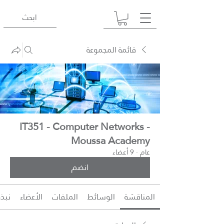
قائمة المجموعة
IT351 - Computer Networks -
Moussa Academy
عام
·
9 أعضاء
انضم
المناقشة
الوسائط
الملفات
الأعضاء
نبذة