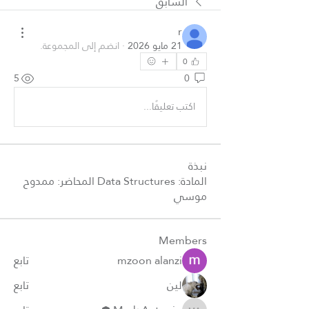
السابق
r
21 مايو 2026
·
انضم إلى المجموعة.
0
5
0
اكتب تعليقًا...
نبذة
المادة: Data Structures المحاضر: ممدوح
موسي
Members
mzoon alanzi
تابع
لين
تابع