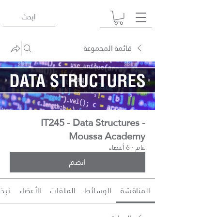
قائمة المجموعة
IT245 - Data Structures -
Moussa Academy
عام
·
6 أعضاء
انضم
المناقشة
الوسائط
الملفات
الأعضاء
نبذة